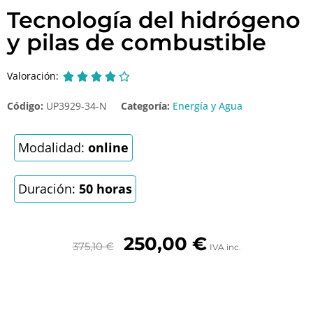
Tecnología del hidrógeno
y pilas de combustible
Valoración:





Código:
UP3929-34-N
Categoría:
Energía y Agua
Modalidad:
online
Duración:
50 horas
250,00
€
375,10
€
IVA inc.