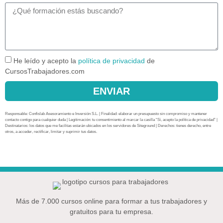
He leído y acepto la
política de privacidad
de
CursosTrabajadores.com
ENVIAR
Responsable: Confislab Asesoramiento e Inversión S.L. | Finalidad: elaborar un presupuesto sin compromiso y mantener
contacto contigo para cualquier duda | Legitimación: tu consentimiento al marcar la casilla “Sí, acepto la política de privacidad” |
Destinatarios: los datos que me facilitas estarán ubicados en los servidores de Siteground | Derechos: tienes derecho, entre
otros, a acceder, rectificar, limitar y suprimir tus datos.
Más de 7.000 cursos online para formar a tus trabajadores y
gratuitos para tu empresa.