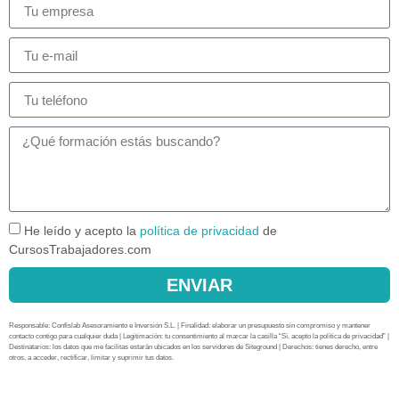
He leído y acepto la
política de privacidad
de
CursosTrabajadores.com
ENVIAR
Responsable: Confislab Asesoramiento e Inversión S.L. | Finalidad: elaborar un presupuesto sin compromiso y mantener
contacto contigo para cualquier duda | Legitimación: tu consentimiento al marcar la casilla “Sí, acepto la política de privacidad” |
Destinatarios: los datos que me facilitas estarán ubicados en los servidores de Siteground | Derechos: tienes derecho, entre
otros, a acceder, rectificar, limitar y suprimir tus datos.