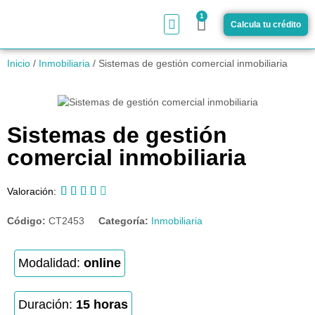
1
Calcula tu crédito
¿Cómo funciona?
Inicio
/
Inmobiliaria
/ Sistemas de gestión comercial inmobiliaria
Sistemas de gestión
comercial inmobiliaria





Valoración:
Código:
CT2453
Categoría:
Inmobiliaria
Modalidad:
online
Duración:
15 horas