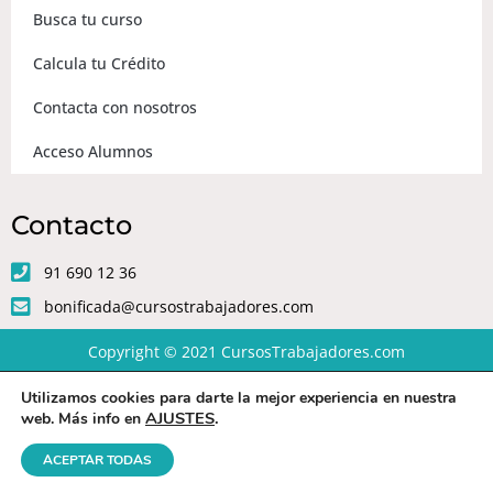
Busca tu curso
Calcula tu Crédito
Contacta con nosotros
Acceso Alumnos
Contacto
91 690 12 36
bonificada@cursostrabajadores.com
Copyright © 2021
CursosTrabajadores.com
Utilizamos cookies para darte la mejor experiencia en nuestra
Aviso Legal
|
Política de Privacidad
|
Condiciones de compra
AJUSTES
.
web. Más info en
ACEPTAR TODAS
Diseño web
por Beeway