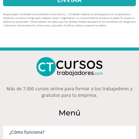
ENVIAR
Responsable: Confislab Asesoramiento e Inversión S.L. | Finalidad: elaborar un presupuesto sin compromiso y
mantener contacto contigo para cualquier duda | Legitimación: tu consentimiento al marcar la casilla “Sí, acepto la
política de privacidad” | Destinatarios: los datos que me facilitas estarán ubicados en los servidores de Siteground
| Derechos: tienes derecho, entre otros, a acceder, rectificar, limitar y suprimir tus datos.
Más de 7.000 cursos online para formar a tus trabajadores y
gratuitos para tu empresa.
Menú
¿Cómo funciona?