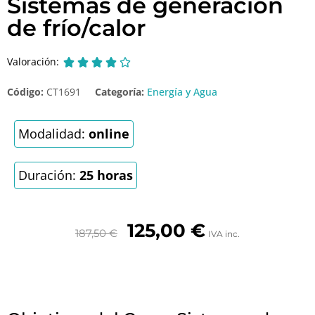
Sistemas de generación
de frío/calor
Valoración:





Código:
CT1691
Categoría:
Energía y Agua
Modalidad:
online
Duración:
25 horas
125,00
€
187,50
€
IVA inc.