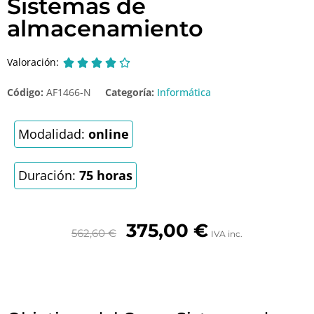
Sistemas de
almacenamiento
Valoración:





Código:
AF1466-N
Categoría:
Informática
Modalidad:
online
Duración:
75 horas
375,00
€
562,60
€
IVA inc.