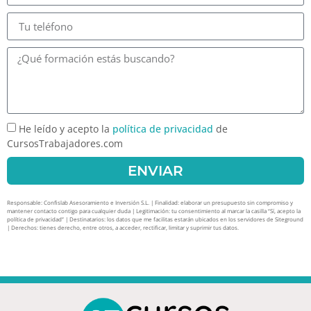
He leído y acepto la
política de privacidad
de
CursosTrabajadores.com
ENVIAR
Responsable: Confislab Asesoramiento e Inversión S.L. | Finalidad: elaborar un presupuesto sin compromiso y
mantener contacto contigo para cualquier duda | Legitimación: tu consentimiento al marcar la casilla “Sí, acepto la
política de privacidad” | Destinatarios: los datos que me facilitas estarán ubicados en los servidores de Siteground
| Derechos: tienes derecho, entre otros, a acceder, rectificar, limitar y suprimir tus datos.