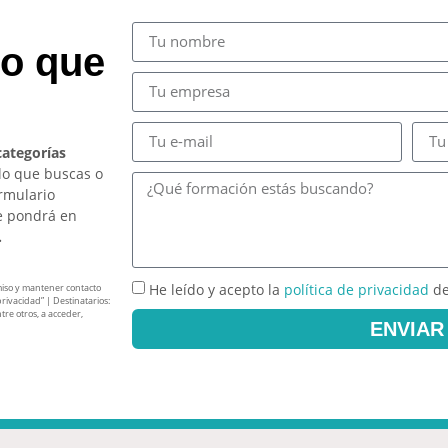
so que
categorías
lo que buscas o
ormulario
e pondrá en
.
He leído y acepto la
política de privacidad
de
miso y mantener contacto
privacidad” | Destinatarios:
tre otros, a acceder,
ENVIAR