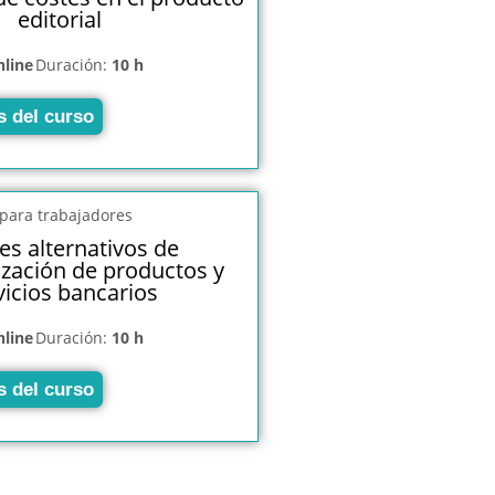
editorial
nline
Duración:
10 h
s del curso
es alternativos de
ización de productos y
vicios bancarios
nline
Duración:
10 h
s del curso