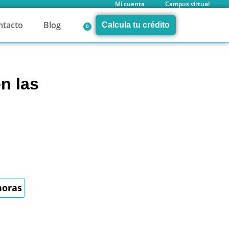
Mi cuenta
Campus virtual
ntacto
Blog
Calcula tu crédito
0
en las
horas