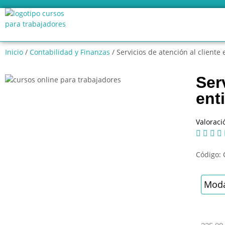
Inicio
/
Contabilidad y Finanzas
/ Servicios de atención al cliente 
Ser
ent
Valoraci




Código:
Moda