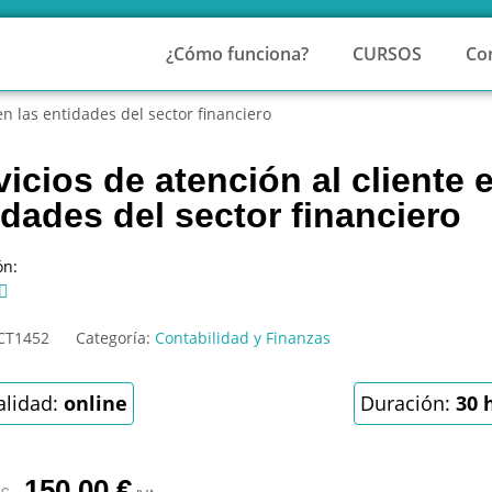
¿Cómo funciona?
CURSOS
Co
en las entidades del sector financiero
vicios de atención al cliente 
idades del sector financiero
ón:

CT1452
Categoría:
Contabilidad y Finanzas
lidad:
online
Duración:
30 
150,00
€