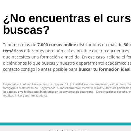
¿No encuentras el cur
buscas?
Tenemos más de
7.000 cursos online
distribuidos en más de
30 
temáticas
diferentes pero aún así es posible que no encuentres 
que necesites una formación a medida. En ese caso, rellena el f
diciéndonos lo que buscas y nuestro departamento académico s
contacto contigo lo antes posible para
buscar tu formación ideal
Responsable: Confislab Asesoramiento e Inversión S.L. | Finalidad: elaborar un presupuesto sin compro
contigo para cualquier duda | Legitimación: tu consentimiento al marcar la casilla “Sí, acepto la política de 
los datos que me facilitas estarán ubicados en los servidores de Siteground | Derechos: tienes derecho, en
rectificar, limitar y suprimir tus datos.