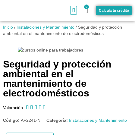
0
Calcula tu crédito
¿Cómo funciona?
Inicio
/
Instalaciones y Mantenimiento
/ Seguridad y protección
ambiental en el mantenimiento de electrodomésticos
Seguridad y protección
ambiental en el
mantenimiento de
electrodomésticos





Valoración:
Código:
AF2241-N
Categoría:
Instalaciones y Mantenimiento