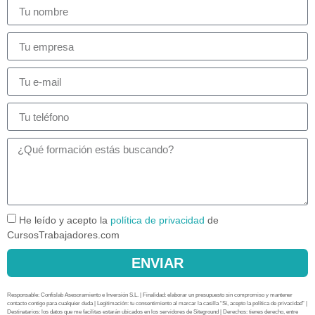
He leído y acepto la
política de privacidad
de
CursosTrabajadores.com
ENVIAR
Responsable: Confislab Asesoramiento e Inversión S.L. | Finalidad: elaborar un presupuesto sin compromiso y mantener
contacto contigo para cualquier duda | Legitimación: tu consentimiento al marcar la casilla “Sí, acepto la política de privacidad” |
Destinatarios: los datos que me facilitas estarán ubicados en los servidores de Siteground | Derechos: tienes derecho, entre