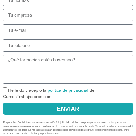
He leído y acepto la
política de privacidad
de
CursosTrabajadores.com
ENVIAR
Responsable: Confislab Asesoramiento e Inversión S.L. | Finalidad: elaborar un presupuesto sin compromiso y mantener
contacto contigo para cualquier duda | Legitimación: tu consentimiento al marcar la casilla “Sí, acepto la política de privacidad” |
Destinatarios: los datos que me facilitas estarán ubicados en los servidores de Siteground | Derechos: tienes derecho, entre
otros, a acceder, rectificar, limitar y suprimir tus datos.