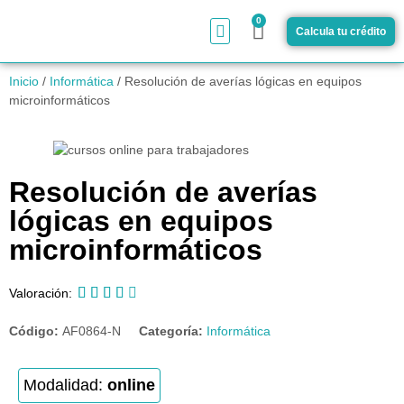
0
Calcula tu crédito
¿Cómo funciona?
Inicio
/
Informática
/ Resolución de averías lógicas en equipos
microinformáticos
Resolución de averías
lógicas en equipos
microinformáticos





Valoración:
Código:
AF0864-N
Categoría:
Informática
Modalidad:
online