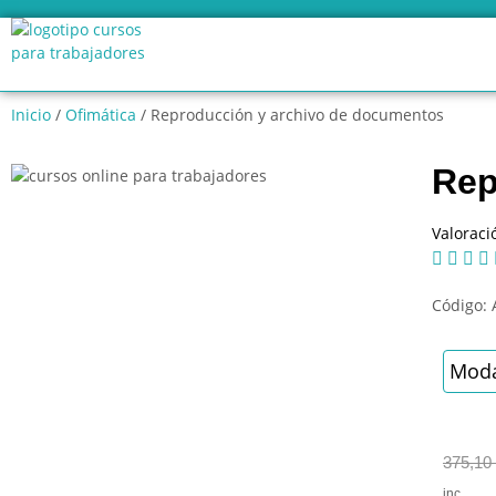
Inicio
/
Ofimática
/ Reproducción y archivo de documentos
Rep
Valoraci




Código:
Moda
375,10
inc.