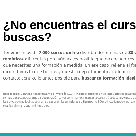
¿No encuentras el cur
buscas?
Tenemos más de
7.000 cursos online
distribuidos en más de
30 
temáticas
diferentes pero aún así es posible que no encuentres 
que necesites una formación a medida. En ese caso, rellena el f
diciéndonos lo que buscas y nuestro departamento académico s
contacto contigo lo antes posible para
buscar tu formación ideal
Responsable: Confislab Asesoramiento e Inversión S.L. | Finalidad: elaborar un presupuesto sin compro
contigo para cualquier duda | Legitimación: tu consentimiento al marcar la casilla “Sí, acepto la política de 
los datos que me facilitas estarán ubicados en los servidores de Siteground | Derechos: tienes derecho, en
rectificar, limitar y suprimir tus datos.