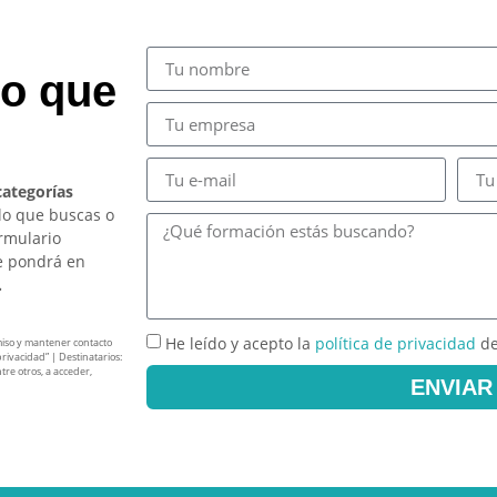
so que
categorías
lo que buscas o
ormulario
e pondrá en
.
He leído y acepto la
política de privacidad
de
miso y mantener contacto
privacidad” | Destinatarios:
tre otros, a acceder,
ENVIAR