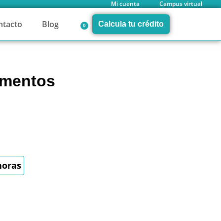
Mi cuenta
Campus virtual
ntacto
Blog
Calcula tu crédito
0
umentos
horas