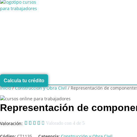
Ir
al
contenido
Calcula tu crédito
Inicio
/
Construcción y Obra Civil
/ Representación de componentes 
Representación de component
Valoración:





Valorado con 4 de 5
Código:
CT1135
Categoría:
Construcción y Obra Civil