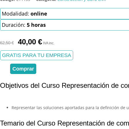
Modalidad:
online
Duración:
5 horas
El
El
40,00
€
62,50
€
IVA inc.
precio
precio
original
actual
GRATIS PARA TU EMPRESA
era:
es:
62,50 €.
40,00 €.
Comprar
Objetivos del Curso Representación de com
Representar las soluciones aportadas para la definición de 
Temario del Curso Representación de comp