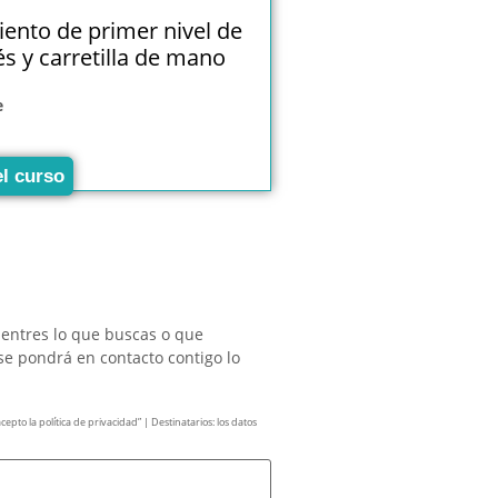
ento de primer nivel de
és y carretilla de mano
e
el curso
uentres lo que buscas o que
se pondrá en contacto contigo lo
pto la política de privacidad” | Destinatarios: los datos