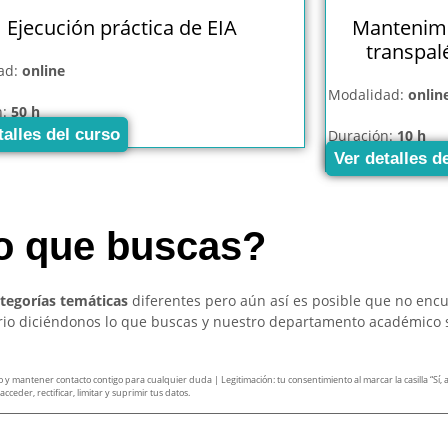
Ejecución práctica de EIA
Mantenimi
transpal
ad:
online
Modalidad:
onlin
n:
50 h
talles del curso
Duración:
10 h
Ver detalles d
so que buscas?
ategorías temáticas
diferentes pero aún así es posible que no enc
ario diciéndonos lo que buscas y nuestro departamento académico 
mantener contacto contigo para cualquier duda | Legitimación: tu consentimiento al marcar la casilla “Sí, ace
ceder, rectificar, limitar y suprimir tus datos.