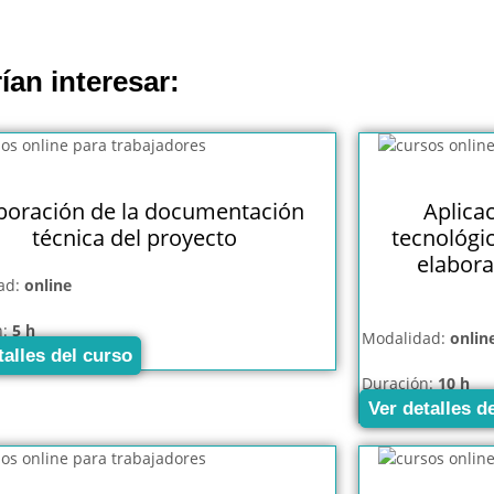
ían interesar:
boración de la documentación
Aplica
técnica del proyecto
tecnológic
elabora
ad:
online
n:
5 h
Modalidad:
onlin
talles del curso
Duración:
10 h
Ver detalles d