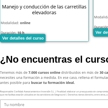
Manejo y conducción de las carretillas
elevadoras
Modalid
Modalidad:
online
Duració
Ver de
Duración:
10 h
Ver detalles del curso
¿No encuentras el cur
Tenemos más de
7.000 cursos online
distribuidos en más de
30 c
necesites una formación a medida. En ese caso, rellena el formul
antes posible para
buscar tu formación ideal.
Responsable: Confislab Asesoramiento e Inversión S.L. | Finalidad: elaborar un presupuesto sin compromiso y 
que me facilitas estarán ubicados en los servidores de Siteground | Derechos: tienes derecho, entre otros, a ac