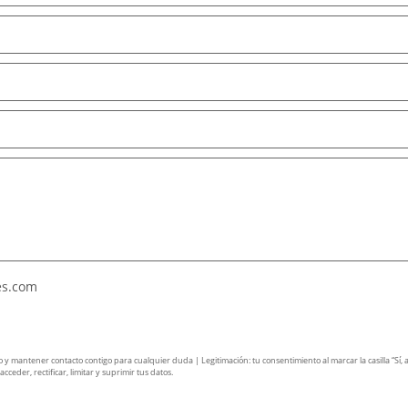
es.com
mantener contacto contigo para cualquier duda | Legitimación: tu consentimiento al marcar la casilla “Sí, ace
ceder, rectificar, limitar y suprimir tus datos.