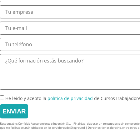
He leído y acepto la
política de privacidad
de CursosTrabajador
ENVIAR
Responsable: Confislab Asesoramiento e Inversión S.L. | Finalidad: elaborar un presupuesto sin compromiso y 
que me facilitas estarán ubicados en los servidores de Siteground | Derechos: tienes derecho, entre otros, a ac