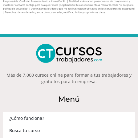
Responsable: Confislab Asesoramiento e Inversión S.L. | Finalidad: elaborar un presupuesto sin compromiso y
mantener contacto contigo para cualquier duda | Legitimación: tu consentimiento al marcar la casilla “Sí, acepto la
política de privacidad” | Destinatarios: los datos que me facilitas estarán ubicados en los servidores de Siteground
| Derechos: tienes derecho, entre otros, a acceder, rectificar, limitar y suprimir tus datos.
Más de 7.000 cursos online para formar a tus trabajadores y
gratuitos para tu empresa.
Menú
¿Cómo funciona?
Busca tu curso