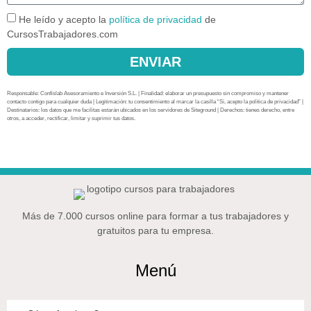
He leído y acepto la
política de privacidad
de
CursosTrabajadores.com
ENVIAR
Responsable: Confislab Asesoramiento e Inversión S.L. | Finalidad: elaborar un presupuesto sin compromiso y mantener
contacto contigo para cualquier duda | Legitimación: tu consentimiento al marcar la casilla “Sí, acepto la política de privacidad” |
Destinatarios: los datos que me facilitas estarán ubicados en los servidores de Siteground | Derechos: tienes derecho, entre
otros, a acceder, rectificar, limitar y suprimir tus datos.
Más de 7.000 cursos online para formar a tus trabajadores y
gratuitos para tu empresa.
Menú