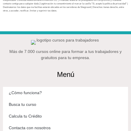
Responsable: Confislab Asesoramiento e Inversión S.L. | Finalidad: elaborar un presupuesto sin compromiso y mantener
contacto contigo para cualquier duda | Legitimación: tu consentimiento al marcar la casilla “Sí, acepto la política de privacidad” |
Destinatarios: los datos que me facilitas estarán ubicados en los servidores de Siteground | Derechos: tienes derecho, entre
otros, a acceder, rectificar, limitar y suprimir tus datos.
Más de 7.000 cursos online para formar a tus trabajadores y
gratuitos para tu empresa.
Menú
¿Cómo funciona?
Busca tu curso
Calcula tu Crédito
Contacta con nosotros