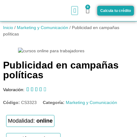
0
Calcula tu crédito
¿Cómo funciona?
Inicio
/
Marketing y Comunicación
/ Publicidad en campañas
políticas
Publicidad en campañas
políticas





Valoración:
Código:
CS3323
Categoría:
Marketing y Comunicación
Modalidad:
online