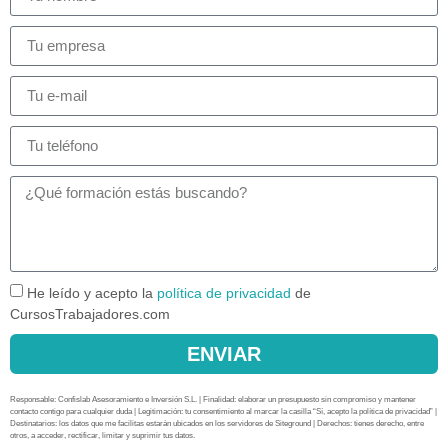
He leído y acepto la
política de privacidad
de
CursosTrabajadores.com
ENVIAR
Responsable: Confislab Asesoramiento e Inversión S.L. | Finalidad: elaborar un presupuesto sin compromiso y mantener
contacto contigo para cualquier duda | Legitimación: tu consentimiento al marcar la casilla “Sí, acepto la política de privacidad” |
Destinatarios: los datos que me facilitas estarán ubicados en los servidores de Siteground | Derechos: tienes derecho, entre
otros, a acceder, rectificar, limitar y suprimir tus datos.