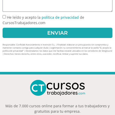
He leído y acepto la
política de privacidad
de
CursosTrabajadores.com
ENVIAR
Responsable: Confislab Asesoramiento e Inversión S.L. | Finalidad: elaborar un presupuesto sin compromiso y
mantener contacto contigo para cualquier duda | Legitimación: tu consentimiento al marcar la casilla “Sí, acepto la
política de privacidad” | Destinatarios: los datos que me facilitas estarán ubicados en los servidores de Siteground
| Derechos: tienes derecho, entre otros, a acceder, rectificar, limitar y suprimir tus datos.
Más de 7.000 cursos online para formar a tus trabajadores y
gratuitos para tu empresa.