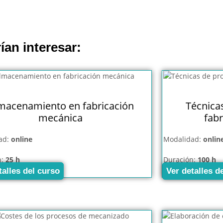
ían interesar:
macenamiento en fabricación
Técnica
mecánica
fab
ad:
online
Modalidad:
onlin
n:
25 h
Duración:
100 h
talles del curso
Ver detalles d