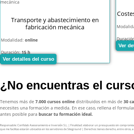
Coste
Transporte y abastecimiento en
fabricación mecánica
Modalid
Duració
Modalidad:
online
Ver de
Duración:
15 h
Ver detalles del curso
¿No encuentras el cur
Tenemos más de
7.000 cursos online
distribuidos en más de
30 c
necesites una formación a medida. En ese caso, rellena el formul
antes posible para
buscar tu formación ideal.
Responsable: Confislab Asesoramiento e Inversión S.L. | Finalidad: elaborar un presupuesto sin compromiso y 
que me facilitas estarán ubicados en los servidores de Siteground | Derechos: tienes derecho, entre otros, a ac