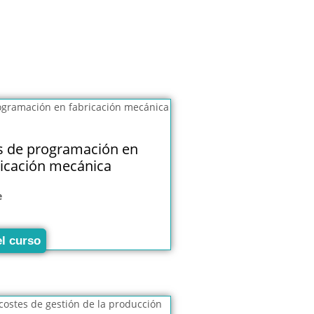
s de programación en
ricación mecánica
e
el curso