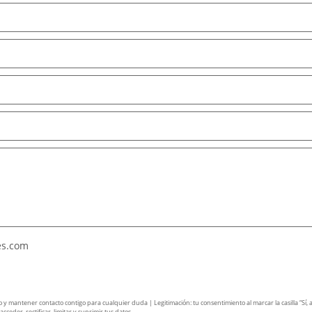
es.com
mantener contacto contigo para cualquier duda | Legitimación: tu consentimiento al marcar la casilla “Sí, ace
ceder, rectificar, limitar y suprimir tus datos.