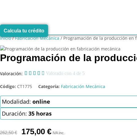
Calcula tu crédito
Inicio
/
Fabricación Mecánica
/ Programación de la producción en 
Programación de la producci
Valoración:





Valorado con 4 de 5
Código:
CT1775
Categoría:
Fabricación Mecánica
Modalidad:
online
Duración:
35 horas
El
El
175,00
€
262,50
€
IVA inc.
precio
precio