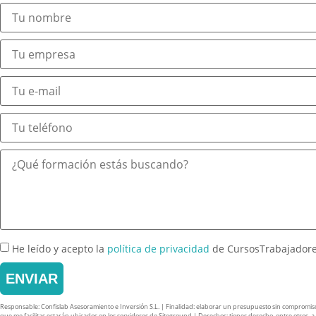
He leído y acepto la
política de privacidad
de CursosTrabajador
ENVIAR
Responsable: Confislab Asesoramiento e Inversión S.L. | Finalidad: elaborar un presupuesto sin compromiso y 
que me facilitas estarán ubicados en los servidores de Siteground | Derechos: tienes derecho, entre otros, a ac