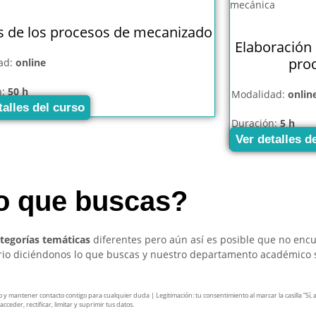
s de los procesos de mecanizado
Elaboración 
pro
ad:
online
n:
50 h
Modalidad:
onlin
talles del curso
Duración:
5 h
Ver detalles d
so que buscas?
ategorías temáticas
diferentes pero aún así es posible que no enc
ario diciéndonos lo que buscas y nuestro departamento académico 
mantener contacto contigo para cualquier duda | Legitimación: tu consentimiento al marcar la casilla “Sí, ace
ceder, rectificar, limitar y suprimir tus datos.