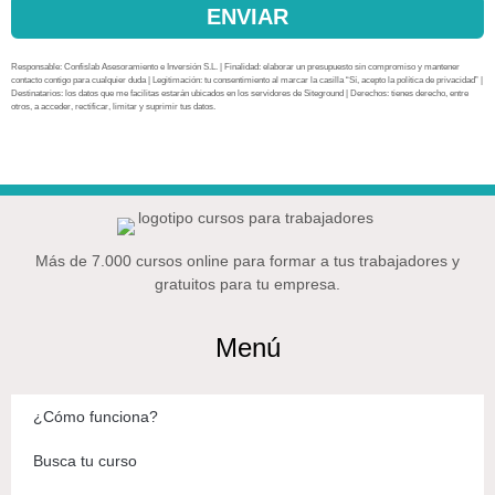
ENVIAR
Responsable: Confislab Asesoramiento e Inversión S.L. | Finalidad: elaborar un presupuesto sin compromiso y mantener
contacto contigo para cualquier duda | Legitimación: tu consentimiento al marcar la casilla “Sí, acepto la política de privacidad” |
Destinatarios: los datos que me facilitas estarán ubicados en los servidores de Siteground | Derechos: tienes derecho, entre
otros, a acceder, rectificar, limitar y suprimir tus datos.
Más de 7.000 cursos online para formar a tus trabajadores y
gratuitos para tu empresa.
Menú
¿Cómo funciona?
Busca tu curso