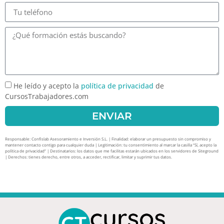
He leído y acepto la
política de privacidad
de
CursosTrabajadores.com
ENVIAR
Responsable: Confislab Asesoramiento e Inversión S.L. | Finalidad: elaborar un presupuesto sin compromiso y
mantener contacto contigo para cualquier duda | Legitimación: tu consentimiento al marcar la casilla “Sí, acepto la
política de privacidad” | Destinatarios: los datos que me facilitas estarán ubicados en los servidores de Siteground
| Derechos: tienes derecho, entre otros, a acceder, rectificar, limitar y suprimir tus datos.