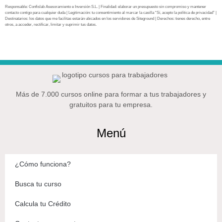
Responsable: Confislab Asesoramiento e Inversión S.L. | Finalidad: elaborar un presupuesto sin compromiso y mantener
contacto contigo para cualquier duda | Legitimación: tu consentimiento al marcar la casilla “Sí, acepto la política de privacidad” |
Destinatarios: los datos que me facilitas estarán ubicados en los servidores de Siteground | Derechos: tienes derecho, entre
otros, a acceder, rectificar, limitar y suprimir tus datos.
Más de 7.000 cursos online para formar a tus trabajadores y
gratuitos para tu empresa.
Menú
¿Cómo funciona?
Busca tu curso
Calcula tu Crédito