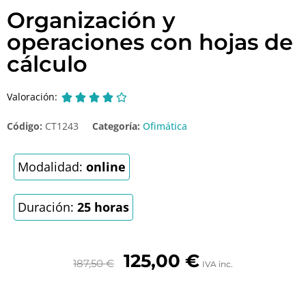
Organización y
operaciones con hojas de
cálculo
Valoración:





Código:
CT1243
Categoría:
Ofimática
Modalidad:
online
Duración:
25 horas
125,00
€
187,50
€
IVA inc.