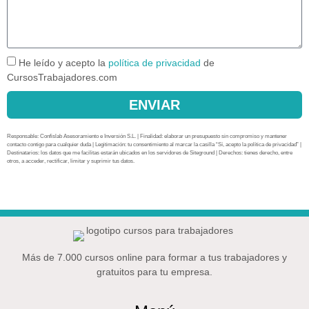
He leído y acepto la
política de privacidad
de
CursosTrabajadores.com
ENVIAR
Responsable: Confislab Asesoramiento e Inversión S.L. | Finalidad: elaborar un presupuesto sin compromiso y mantener
contacto contigo para cualquier duda | Legitimación: tu consentimiento al marcar la casilla “Sí, acepto la política de privacidad” |
Destinatarios: los datos que me facilitas estarán ubicados en los servidores de Siteground | Derechos: tienes derecho, entre
otros, a acceder, rectificar, limitar y suprimir tus datos.
Más de 7.000 cursos online para formar a tus trabajadores y
gratuitos para tu empresa.