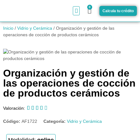
0
Calcula tu crédito
¿Cómo funciona?
Inicio
/
Vidrio y Cerámica
/ Organización y gestión de las
operaciones de cocción de productos cerámicos
Organización y gestión de
las operaciones de cocción
de productos cerámicos





Valoración:
Código:
AF1722
Categoría:
Vidrio y Cerámica