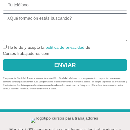
He leído y acepto la
política de privacidad
de
CursosTrabajadores.com
ENVIAR
Responsable: Confislab Asesoramiento e Inversión S.L. | Finalidad: elaborar un presupuesto sin compromiso y mantener
contacto contigo para cualquier duda | Legitimación: tu consentimiento al marcar la casilla “Sí, acepto la política de privacidad” |
Destinatarios: los datos que me facilitas estarán ubicados en los servidores de Siteground | Derechos: tienes derecho, entre
otros, a acceder, rectificar, limitar y suprimir tus datos.
Más de 7.000 cursos online para formar a tus trabajadores y