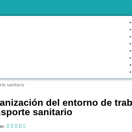
rte sanitario
anización del entorno de tra
nsporte sanitario
ón:




