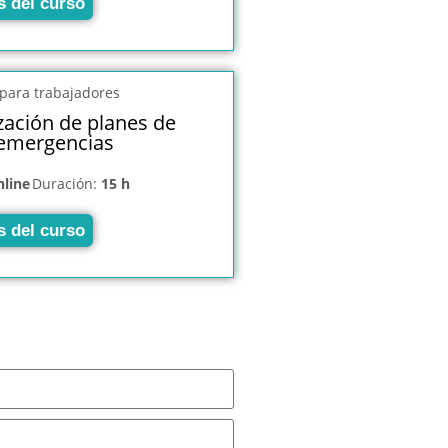
s del curso
zación de planes de
emergencias
nline
Duración:
15 h
s del curso