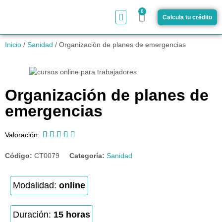
0
Calcula tu crédito
¿Cómo funciona?
Inicio
/
Sanidad
/ Organización de planes de emergencias
Organización de planes de
emergencias





Valoración:
Código:
CT0079
Categoría:
Sanidad
Modalidad:
online
Duración:
15 horas