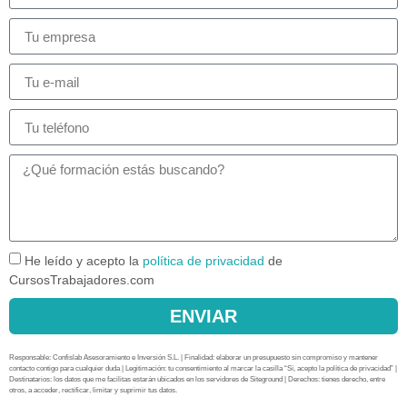
He leído y acepto la
política de privacidad
de
CursosTrabajadores.com
ENVIAR
Responsable: Confislab Asesoramiento e Inversión S.L. | Finalidad: elaborar un presupuesto sin compromiso y mantener
contacto contigo para cualquier duda | Legitimación: tu consentimiento al marcar la casilla “Sí, acepto la política de privacidad” |
Destinatarios: los datos que me facilitas estarán ubicados en los servidores de Siteground | Derechos: tienes derecho, entre
otros, a acceder, rectificar, limitar y suprimir tus datos.