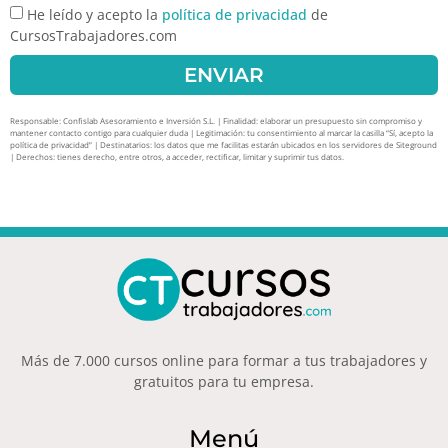
He leído y acepto la
política de privacidad
de
CursosTrabajadores.com
ENVIAR
Responsable: Confislab Asesoramiento e Inversión S.L. | Finalidad: elaborar un presupuesto sin compromiso y
mantener contacto contigo para cualquier duda | Legitimación: tu consentimiento al marcar la casilla “Sí, acepto la
política de privacidad” | Destinatarios: los datos que me facilitas estarán ubicados en los servidores de Siteground
| Derechos: tienes derecho, entre otros, a acceder, rectificar, limitar y suprimir tus datos.
Más de 7.000 cursos online para formar a tus trabajadores y
gratuitos para tu empresa.
Menú