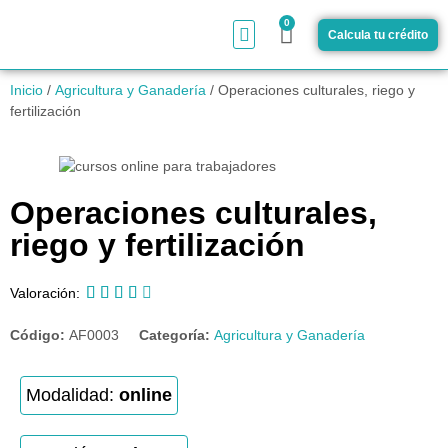
0
Calcula tu crédito
¿Cómo funciona?
Inicio
/
Agricultura y Ganadería
/ Operaciones culturales, riego y
fertilización
Operaciones culturales,
riego y fertilización





Valoración:
Código:
AF0003
Categoría:
Agricultura y Ganadería
Modalidad:
online