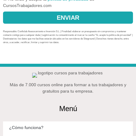
CursosTrabajadores.com
ENVIAR
Responsable: Confislab Asesoramiento e Inversión S.L. | Finalidad: elaborar un presupuesto sin compromiso y mantener
contacto contigo para cualquier duda | Legitimación: tu consentimiento al marcar la casilla “Sí, acepto la política de privacidad” |
Destinatarios: los datos que me facilitas estarán ubicados en los servidores de Siteground | Derechos: tienes derecho, entre
otros, a acceder, rectificar, limitar y suprimir tus datos.
Más de 7.000 cursos online para formar a tus trabajadores y
gratuitos para tu empresa.
Menú
¿Cómo funciona?