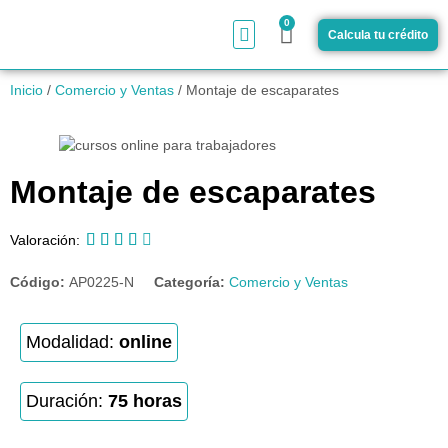
0
Calcula tu crédito
¿Cómo funciona?
Inicio
/
Comercio y Ventas
/ Montaje de escaparates
Montaje de escaparates





Valoración:
Código:
AP0225-N
Categoría:
Comercio y Ventas
Modalidad:
online
Duración:
75 horas