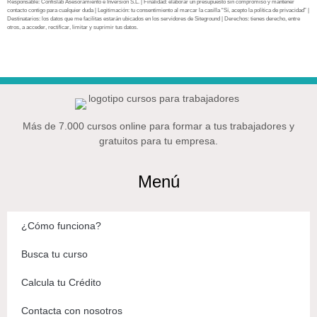
Responsable: Confislab Asesoramiento e Inversión S.L. | Finalidad: elaborar un presupuesto sin compromiso y mantener
contacto contigo para cualquier duda | Legitimación: tu consentimiento al marcar la casilla “Sí, acepto la política de privacidad” |
Destinatarios: los datos que me facilitas estarán ubicados en los servidores de Siteground | Derechos: tienes derecho, entre
otros, a acceder, rectificar, limitar y suprimir tus datos.
Más de 7.000 cursos online para formar a tus trabajadores y
gratuitos para tu empresa.
Menú
¿Cómo funciona?
Busca tu curso
Calcula tu Crédito
Contacta con nosotros