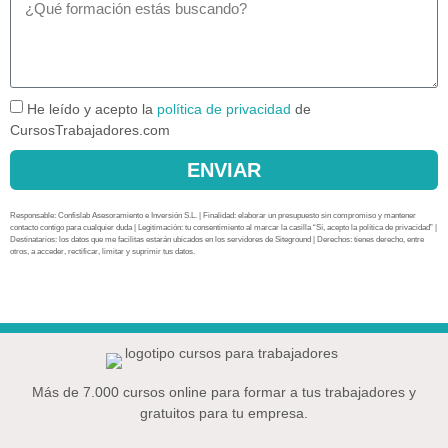
He leído y acepto la
política de privacidad
de
CursosTrabajadores.com
ENVIAR
Responsable: Confislab Asesoramiento e Inversión S.L. | Finalidad: elaborar un presupuesto sin compromiso y mantener
contacto contigo para cualquier duda | Legitimación: tu consentimiento al marcar la casilla “Sí, acepto la política de privacidad” |
Destinatarios: los datos que me facilitas estarán ubicados en los servidores de Siteground | Derechos: tienes derecho, entre
otros, a acceder, rectificar, limitar y suprimir tus datos.
Más de 7.000 cursos online para formar a tus trabajadores y
gratuitos para tu empresa.