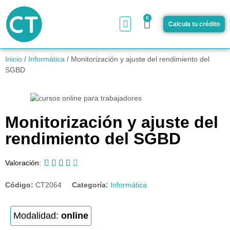
0
Calcula tu crédito
¿Cómo funciona?
Inicio
/
Informática
/ Monitorización y ajuste del rendimiento del
SGBD
Monitorización y ajuste del
rendimiento del SGBD





Valoración:
Código:
CT2064
Categoría:
Informática
Modalidad:
online