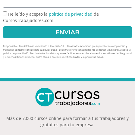
He leído y acepto la
política de privacidad
de
CursosTrabajadores.com
ENVIAR
Responsable: Confislab Asesoramiento e Inversión S.L. | Finalidad: elaborar un presupuesto sin compromiso y
mantener contacto contigo para cualquier duda | Legitimación: tu consentimiento al marcar la casilla “Sí, acepto la
política de privacidad” | Destinatarios: los datos que me facilitas estarán ubicados en los servidores de Siteground
| Derechos: tienes derecho, entre otros, a acceder, rectificar, limitar y suprimir tus datos.
Más de 7.000 cursos online para formar a tus trabajadores y
gratuitos para tu empresa.