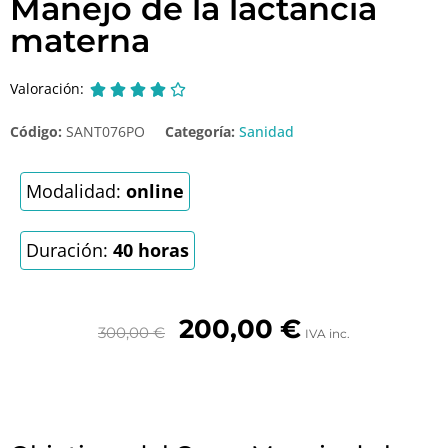
Manejo de la lactancia
materna
Valoración:





Código:
SANT076PO
Categoría:
Sanidad
Modalidad:
online
Duración:
40 horas
200,00
€
300,00
€
IVA inc.