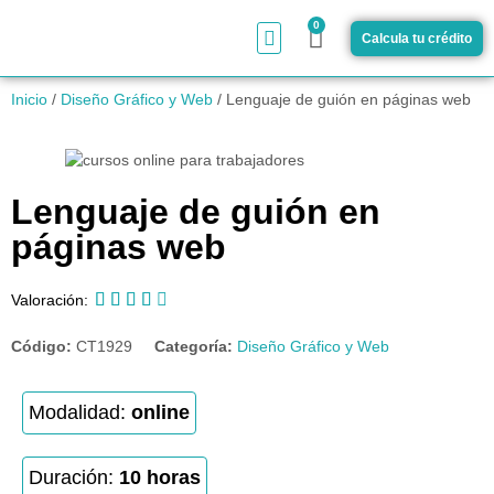
0
Calcula tu crédito
¿Cómo funciona?
Inicio
/
Diseño Gráfico y Web
/ Lenguaje de guión en páginas web
Lenguaje de guión en
páginas web





Valoración:
Código:
CT1929
Categoría:
Diseño Gráfico y Web
Modalidad:
online
Duración:
10 horas