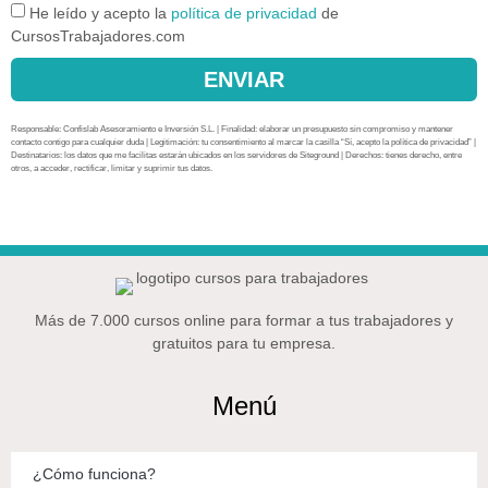
He leído y acepto la
política de privacidad
de
CursosTrabajadores.com
ENVIAR
Responsable: Confislab Asesoramiento e Inversión S.L. | Finalidad: elaborar un presupuesto sin compromiso y mantener
contacto contigo para cualquier duda | Legitimación: tu consentimiento al marcar la casilla “Sí, acepto la política de privacidad” |
Destinatarios: los datos que me facilitas estarán ubicados en los servidores de Siteground | Derechos: tienes derecho, entre
otros, a acceder, rectificar, limitar y suprimir tus datos.
Más de 7.000 cursos online para formar a tus trabajadores y
gratuitos para tu empresa.
Menú
¿Cómo funciona?