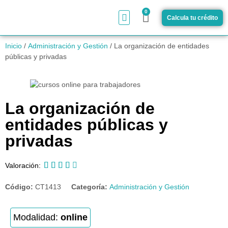
0
Calcula tu crédito
¿Cómo funciona?
Inicio
/
Administración y Gestión
/ La organización de entidades
públicas y privadas
La organización de
entidades públicas y
privadas





Valoración:
Código:
CT1413
Categoría:
Administración y Gestión
Modalidad:
online