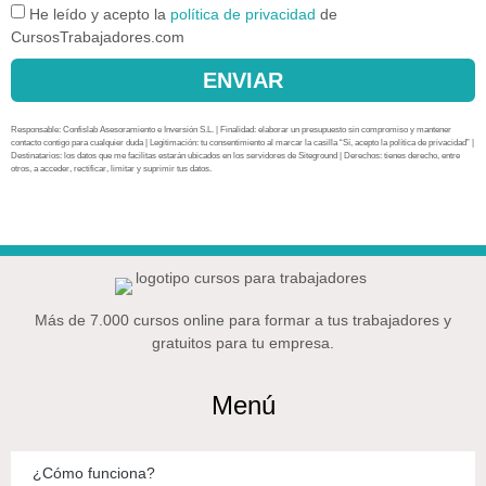
He leído y acepto la
política de privacidad
de
CursosTrabajadores.com
ENVIAR
Responsable: Confislab Asesoramiento e Inversión S.L. | Finalidad: elaborar un presupuesto sin compromiso y mantener
contacto contigo para cualquier duda | Legitimación: tu consentimiento al marcar la casilla “Sí, acepto la política de privacidad” |
Destinatarios: los datos que me facilitas estarán ubicados en los servidores de Siteground | Derechos: tienes derecho, entre
otros, a acceder, rectificar, limitar y suprimir tus datos.
Más de 7.000 cursos online para formar a tus trabajadores y
gratuitos para tu empresa.
Menú
¿Cómo funciona?