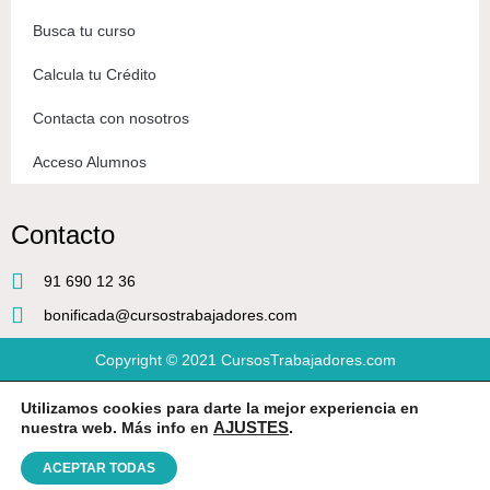
Busca tu curso
Calcula tu Crédito
Contacta con nosotros
Acceso Alumnos
Contacto
91 690 12 36
bonificada@cursostrabajadores.com
Copyright © 2021
CursosTrabajadores.com
Utilizamos cookies para darte la mejor experiencia en
Aviso Legal
|
Política de Privacidad
|
Condiciones de compra
nuestra web. Más info en
AJUSTES
.
ACEPTAR TODAS
Diseño web
por Beeway