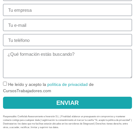
He leído y acepto la
política de privacidad
de
CursosTrabajadores.com
ENVIAR
Responsable: Confislab Asesoramiento e Inversión S.L. | Finalidad: elaborar un presupuesto sin compromiso y mantener
contacto contigo para cualquier duda | Legitimación: tu consentimiento al marcar la casilla “Sí, acepto la política de privacidad” |
Destinatarios: los datos que me facilitas estarán ubicados en los servidores de Siteground | Derechos: tienes derecho, entre
otros, a acceder, rectificar, limitar y suprimir tus datos.