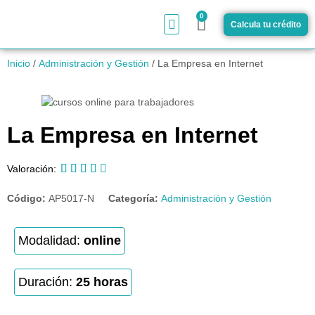
0
Calcula tu crédito
¿Cómo funciona?
Inicio
/
Administración y Gestión
/ La Empresa en Internet
La Empresa en Internet





Valoración:
Código:
AP5017-N
Categoría:
Administración y Gestión
Modalidad:
online
Duración:
25 horas