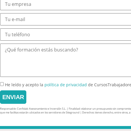
He leído y acepto la
política de privacidad
de CursosTrabajador
ENVIAR
Responsable: Confislab Asesoramiento e Inversión S.L. | Finalidad: elaborar un presupuesto sin compromiso y 
que me facilitas estarán ubicados en los servidores de Siteground | Derechos: tienes derecho, entre otros, a ac