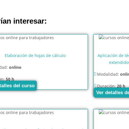
ían interesar:
Elaboración de hojas de cálculo
Aplicación de t
extendido
dad:
online
Modalidad:
onli
ón:
50 h
talles del curso
Duración:
20 h
Ver detalles d