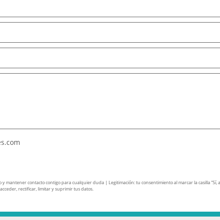
es.com
mantener contacto contigo para cualquier duda | Legitimación: tu consentimiento al marcar la casilla “Sí, ace
ceder, rectificar, limitar y suprimir tus datos.