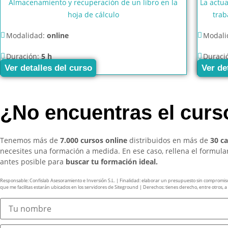
Almacenamiento y recuperación de un libro en la
La actua
hoja de cálculo
trab
Modalidad:
online
Modali
Duración:
5 h
Duraci
Ver detalles del curso
Ver de
¿No encuentras el cur
Tenemos más de
7.000 cursos online
distribuidos en más de
30 c
necesites una formación a medida. En ese caso, rellena el formul
antes posible para
buscar tu formación ideal.
Responsable: Confislab Asesoramiento e Inversión S.L. | Finalidad: elaborar un presupuesto sin compromiso y 
que me facilitas estarán ubicados en los servidores de Siteground | Derechos: tienes derecho, entre otros, a ac