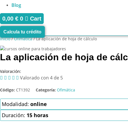
Blog
0,00
€
0
Cart
Calcula tu crédito
Inicio
/
Ofimática
/ La aplicación de hoja de cálculo
La aplicación de hoja de cál
Valoración:





Valorado con 4 de 5
Código:
CT1392
Categoría:
Ofimática
Modalidad:
online
Duración:
15 horas