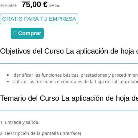
El
El
75,00
€
112,50
€
IVA inc.
precio
precio
original
actual
GRATIS PARA TU EMPRESA
era:
es:
112,50 €.
75,00 €.
Comprar
Objetivos del Curso La aplicación de hoja 
Identificar las funciones básicas, prestaciones y procedimien
Utilizar las funciones elementales de la hoja de cálculo, elab
Temario del Curso La aplicación de hoja de
1. Entrada y salida.
2. Descripción de la pantalla (Interface)