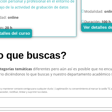
ción personal y profesional en el entorno de
ajo de la actividad de grabación de datos
Modalidad:
onli
dad:
online
Duración:
100 h
Ver detalles d
ón:
20 h
talles del curso
so que buscas?
ategorías temáticas
diferentes pero aún así es posible que no enc
ario diciéndonos lo que buscas y nuestro departamento académico 
mantener contacto contigo para cualquier duda | Legitimación: tu consentimiento al marcar la casilla “Sí, ace
ceder, rectificar, limitar y suprimir tus datos.