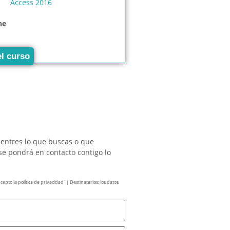
Access 2016
ne
el curso
uentres lo que buscas o que
se pondrá en contacto contigo lo
pto la política de privacidad” | Destinatarios: los datos