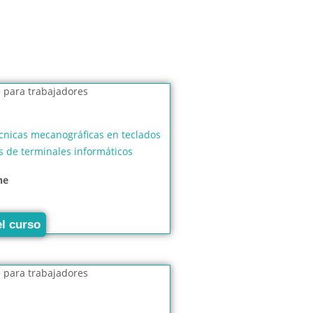
écnicas mecanográficas en teclados
s de terminales informáticos
ne
el curso