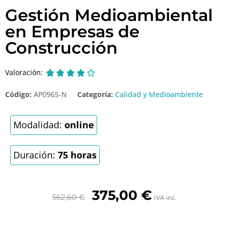
Gestión Medioambiental
en Empresas de
Construcción
Valoración:





Código:
AP0965-N
Categoría:
Calidad y Medioambiente
Modalidad:
online
Duración:
75 horas
375,00
€
562,60
€
IVA inc.