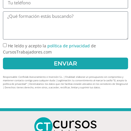
He leído y acepto la
política de privacidad
de
CursosTrabajadores.com
ENVIAR
Responsable: Confislab Asesoramiento e Inversión S.L. | Finalidad: elaborar un presupuesto sin compromiso y
mantener contacto contigo para cualquier duda | Legitimación: tu consentimiento al marcar la casilla “Sí, acepto la
política de privacidad” | Destinatarios: los datos que me facilitas estarán ubicados en los servidores de Siteground
| Derechos: tienes derecho, entre otros, a acceder, rectificar, limitar y suprimir tus datos.