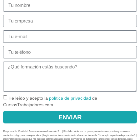
He leído y acepto la
política de privacidad
de
CursosTrabajadores.com
ENVIAR
Responsable: Confislab Asesoramiento e Inversión S.L. | Finalidad: elaborar un presupuesto sin compromiso y mantener
contacto contigo para cualquier duda | Legitimación: tu consentimiento al marcar la casilla “Sí, acepto la política de privacidad” |
Destinatarios: los datos que me facilitas estarán ubicados en los servidores de Siteground | Derechos: tienes derecho, entre