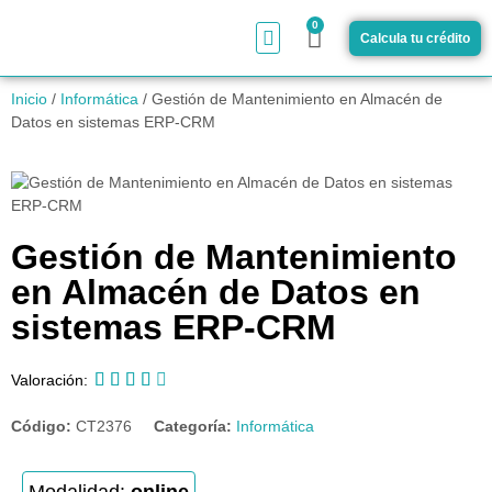
0
Calcula tu crédito
¿Cómo funciona?
Inicio
/
Informática
/ Gestión de Mantenimiento en Almacén de
Datos en sistemas ERP-CRM
Gestión de Mantenimiento
en Almacén de Datos en
sistemas ERP-CRM





Valoración:
Código:
CT2376
Categoría:
Informática