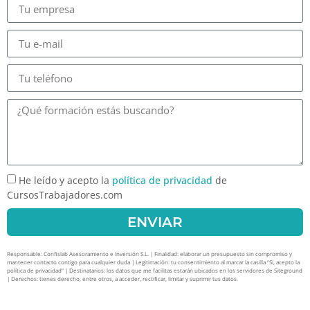
He leído y acepto la
política de privacidad
de
CursosTrabajadores.com
ENVIAR
Responsable: Confislab Asesoramiento e Inversión S.L. | Finalidad: elaborar un presupuesto sin compromiso y
mantener contacto contigo para cualquier duda | Legitimación: tu consentimiento al marcar la casilla “Sí, acepto la
política de privacidad” | Destinatarios: los datos que me facilitas estarán ubicados en los servidores de Siteground
| Derechos: tienes derecho, entre otros, a acceder, rectificar, limitar y suprimir tus datos.