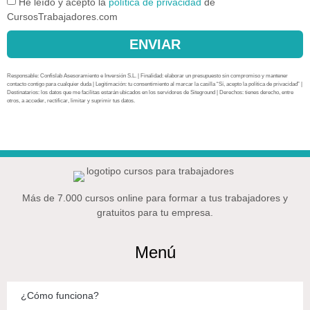
He leído y acepto la
política de privacidad
de
CursosTrabajadores.com
ENVIAR
Responsable: Confislab Asesoramiento e Inversión S.L. | Finalidad: elaborar un presupuesto sin compromiso y mantener
contacto contigo para cualquier duda | Legitimación: tu consentimiento al marcar la casilla “Sí, acepto la política de privacidad” |
Destinatarios: los datos que me facilitas estarán ubicados en los servidores de Siteground | Derechos: tienes derecho, entre
otros, a acceder, rectificar, limitar y suprimir tus datos.
Más de 7.000 cursos online para formar a tus trabajadores y
gratuitos para tu empresa.
Menú
¿Cómo funciona?