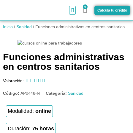
0
Calcula tu crédito
¿Cómo funciona?
Inicio
/
Sanidad
/ Funciones administrativas en centros sanitarios
Funciones administrativas
en centros sanitarios





Valoración:
Código:
AP0448-N
Categoría:
Sanidad
Modalidad:
online
Duración:
75 horas