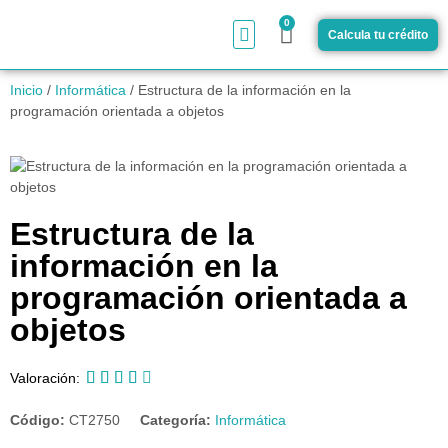
0
Calcula tu crédito
¿Cómo funciona?
Inicio
/
Informática
/ Estructura de la información en la
programación orientada a objetos
Estructura de la
información en la
programación orientada a
objetos





Valoración:
Código:
CT2750
Categoría:
Informática