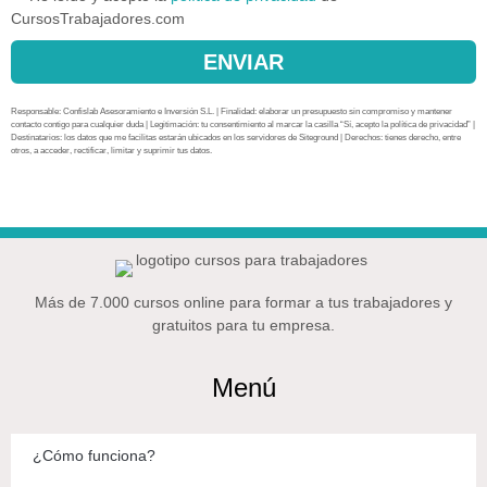
CursosTrabajadores.com
ENVIAR
Responsable: Confislab Asesoramiento e Inversión S.L. | Finalidad: elaborar un presupuesto sin compromiso y mantener
contacto contigo para cualquier duda | Legitimación: tu consentimiento al marcar la casilla “Sí, acepto la política de privacidad” |
Destinatarios: los datos que me facilitas estarán ubicados en los servidores de Siteground | Derechos: tienes derecho, entre
otros, a acceder, rectificar, limitar y suprimir tus datos.
Más de 7.000 cursos online para formar a tus trabajadores y
gratuitos para tu empresa.
Menú
¿Cómo funciona?