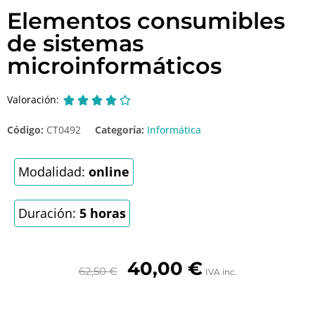
Elementos consumibles
de sistemas
microinformáticos
Valoración:





Código:
CT0492
Categoría:
Informática
Modalidad:
online
Duración:
5 horas
40,00
€
62,50
€
IVA inc.