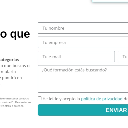
so que
categorías
lo que buscas o
ormulario
e pondrá en
.
He leído y acepto la
política de privacidad
de
miso y mantener contacto
privacidad” | Destinatarios:
tre otros, a acceder,
ENVIAR