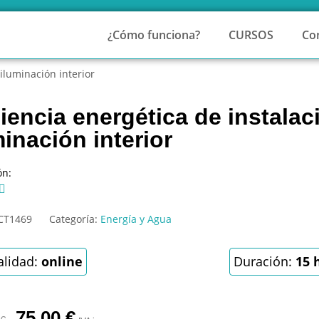
¿Cómo funciona?
CURSOS
Co
 iluminación interior
ciencia energética de instala
minación interior
ón:

CT1469
Categoría:
Energía y Agua
lidad:
online
Duración:
15 
75,00
€