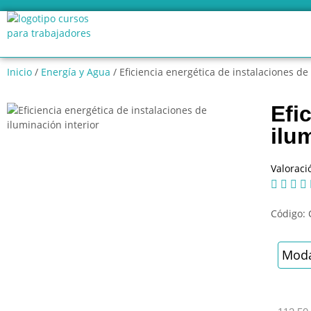
Inicio
/
Energía y Agua
/ Eficiencia energética de instalaciones de
Efi
ilu
Valoraci




Código:
Moda