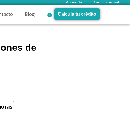
Mi cuenta
Campus virtual
ntacto
Blog
Calcula tu crédito
0
ciones de
horas