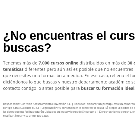
¿No encuentras el cur
buscas?
Tenemos más de
7.000 cursos online
distribuidos en más de
30 
temáticas
diferentes pero aún así es posible que no encuentres 
que necesites una formación a medida. En ese caso, rellena el f
diciéndonos lo que buscas y nuestro departamento académico s
contacto contigo lo antes posible para
buscar tu formación ideal
Responsable: Confislab Asesoramiento e Inversión S.L. | Finalidad: elaborar un presupuesto sin compro
contigo para cualquier duda | Legitimación: tu consentimiento al marcar la casilla “Sí, acepto la política de 
los datos que me facilitas estarán ubicados en los servidores de Siteground | Derechos: tienes derecho, en
rectificar, limitar y suprimir tus datos.