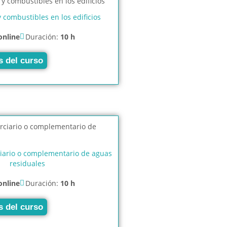
combustibles en los edificios
online
Duración:
10 h
s del curso
ciario o complementario de aguas
residuales
online
Duración:
10 h
s del curso