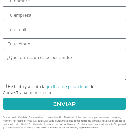
He leído y acepto la
política de privacidad
de
CursosTrabajadores.com
ENVIAR
Responsable: Confislab Asesoramiento e Inversión S.L. | Finalidad: elaborar un presupuesto sin compromiso y
mantener contacto contigo para cualquier duda | Legitimación: tu consentimiento al marcar la casilla “Sí, acepto la
política de privacidad” | Destinatarios: los datos que me facilitas estarán ubicados en los servidores de Siteground
| Derechos: tienes derecho, entre otros, a acceder, rectificar, limitar y suprimir tus datos.