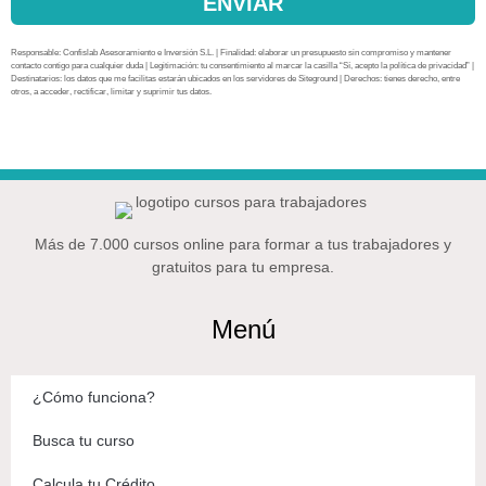
ENVIAR
Responsable: Confislab Asesoramiento e Inversión S.L. | Finalidad: elaborar un presupuesto sin compromiso y mantener
contacto contigo para cualquier duda | Legitimación: tu consentimiento al marcar la casilla “Sí, acepto la política de privacidad” |
Destinatarios: los datos que me facilitas estarán ubicados en los servidores de Siteground | Derechos: tienes derecho, entre
otros, a acceder, rectificar, limitar y suprimir tus datos.
Más de 7.000 cursos online para formar a tus trabajadores y
gratuitos para tu empresa.
Menú
¿Cómo funciona?
Busca tu curso
Calcula tu Crédito