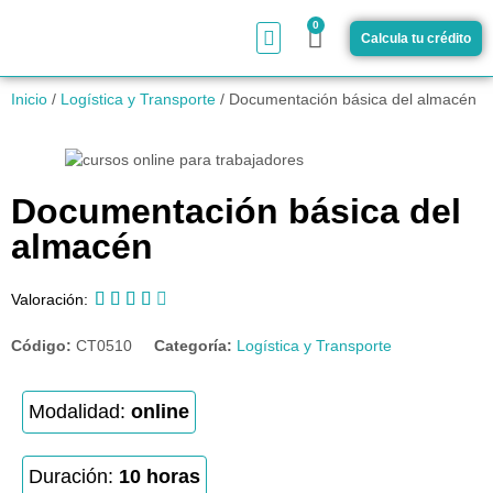
0
Calcula tu crédito
¿Cómo funciona?
Inicio
/
Logística y Transporte
/ Documentación básica del almacén
Documentación básica del
almacén





Valoración:
Código:
CT0510
Categoría:
Logística y Transporte
Modalidad:
online
Duración:
10 horas