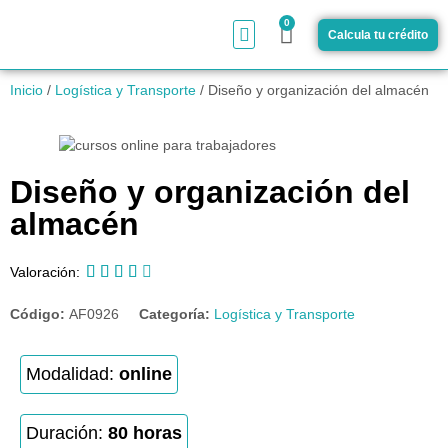
0
Calcula tu crédito
¿Cómo funciona?
Inicio
/
Logística y Transporte
/ Diseño y organización del almacén
Diseño y organización del
almacén





Valoración:
Código:
AF0926
Categoría:
Logística y Transporte
Modalidad:
online
Duración:
80 horas