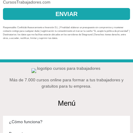
CursosTrabajadores.com
ENVIAR
Responsable: Confislab Asesoramiento e Inversión S.L. | Finalidad: elaborar un presupuesto sin compromiso y mantener
contacto contigo para cualquier duda | Legitimación: tu consentimiento al marcar la casilla “Sí, acepto la política de privacidad” |
Destinatarios: los datos que me facilitas estarán ubicados en los servidores de Siteground | Derechos: tienes derecho, entre
otros, a acceder, rectificar, limitar y suprimir tus datos.
Más de 7.000 cursos online para formar a tus trabajadores y
gratuitos para tu empresa.
Menú
¿Cómo funciona?