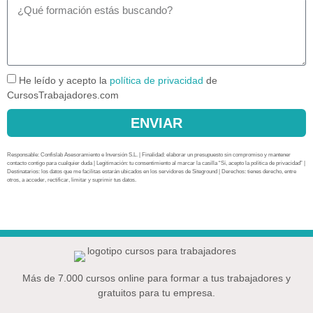
He leído y acepto la
política de privacidad
de
CursosTrabajadores.com
ENVIAR
Responsable: Confislab Asesoramiento e Inversión S.L. | Finalidad: elaborar un presupuesto sin compromiso y mantener
contacto contigo para cualquier duda | Legitimación: tu consentimiento al marcar la casilla “Sí, acepto la política de privacidad” |
Destinatarios: los datos que me facilitas estarán ubicados en los servidores de Siteground | Derechos: tienes derecho, entre
otros, a acceder, rectificar, limitar y suprimir tus datos.
Más de 7.000 cursos online para formar a tus trabajadores y
gratuitos para tu empresa.