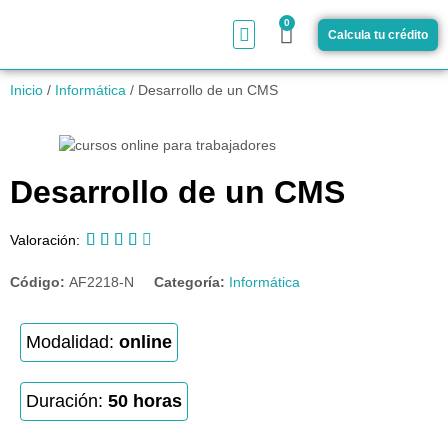
0
Calcula tu crédito
¿Cómo funciona?
Inicio
/
Informática
/ Desarrollo de un CMS
Desarrollo de un CMS





Valoración:
Código:
AF2218-N
Categoría:
Informática
Modalidad:
online
Duración:
50 horas