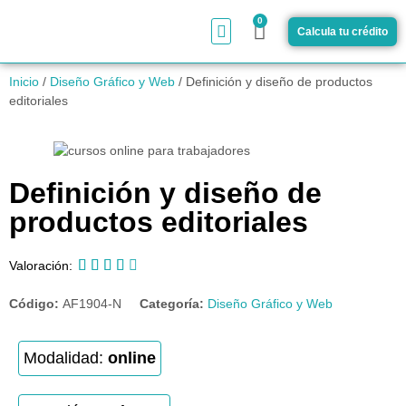
0
Calcula tu crédito
¿Cómo funciona?
Inicio
/
Diseño Gráfico y Web
/ Definición y diseño de productos
editoriales
Definición y diseño de
productos editoriales





Valoración:
Código:
AF1904-N
Categoría:
Diseño Gráfico y Web
Modalidad:
online