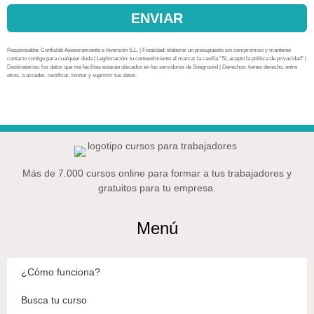
ENVIAR
Responsable: Confislab Asesoramiento e Inversión S.L. | Finalidad: elaborar un presupuesto sin compromiso y mantener
contacto contigo para cualquier duda | Legitimación: tu consentimiento al marcar la casilla “Sí, acepto la política de privacidad” |
Destinatarios: los datos que me facilitas estarán ubicados en los servidores de Siteground | Derechos: tienes derecho, entre
otros, a acceder, rectificar, limitar y suprimir tus datos.
Más de 7.000 cursos online para formar a tus trabajadores y
gratuitos para tu empresa.
Menú
¿Cómo funciona?
Busca tu curso