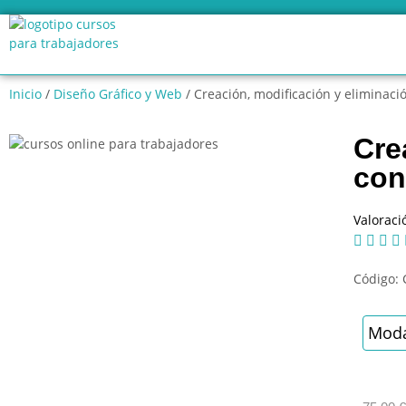
Inicio
/
Diseño Gráfico y Web
/ Creación, modificación y eliminaci
Cre
con
Valoraci




Código:
Moda