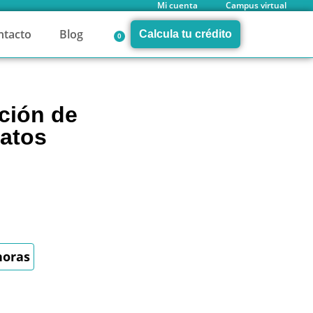
Mi cuenta
Campus virtual
ntacto
Blog
Calcula tu crédito
0
ación de
datos
horas