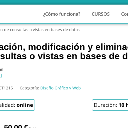
¿Cómo funciona?
CURSOS
Co
ón de consultas o vistas en bases de datos
ación, modificación y elimin
sultas o vistas en bases de 
ón:

CT1215
Categoría:
Diseño Gráfico y Web
lidad:
online
Duración:
10 
50,00
€