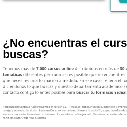
¿No encuentras el cur
buscas?
Tenemos más de
7.000 cursos online
distribuidos en más de
30 
temáticas
diferentes pero aún así es posible que no encuentres 
que necesites una formación a medida. En ese caso, rellena el f
diciéndonos lo que buscas y nuestro departamento académico s
contacto contigo lo antes posible para
buscar tu formación ideal
Responsable: Confislab Asesoramiento e Inversión S.L. | Finalidad: elaborar un presupuesto sin compro
contigo para cualquier duda | Legitimación: tu consentimiento al marcar la casilla “Sí, acepto la política de 
los datos que me facilitas estarán ubicados en los servidores de Siteground | Derechos: tienes derecho, en
rectificar, limitar y suprimir tus datos.