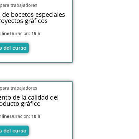
n de bocetos especiales
royectos gráficos
nline
Duración:
15 h
s del curso
nto de la calidad del
oducto gráfico
nline
Duración:
10 h
s del curso