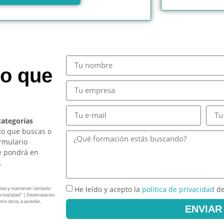
so que
categorías
lo que buscas o
ormulario
e pondrá en
.
He leído y acepto la
política de privacidad
de
miso y mantener contacto
privacidad” | Destinatarios:
tre otros, a acceder,
ENVIAR