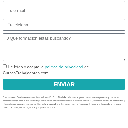
He leído y acepto la
política de privacidad
de
CursosTrabajadores.com
ENVIAR
Responsable: Confislab Asesoramiento e Inversión S.L. | Finalidad: elaborar un presupuesto sin compromiso y mantener
contacto contigo para cualquier duda | Legitimación: tu consentimiento al marcar la casilla “Sí, acepto la política de privacidad” |
Destinatarios: los datos que me facilitas estarán ubicados en los servidores de Siteground | Derechos: tienes derecho, entre
otros, a acceder, rectificar, limitar y suprimir tus datos.