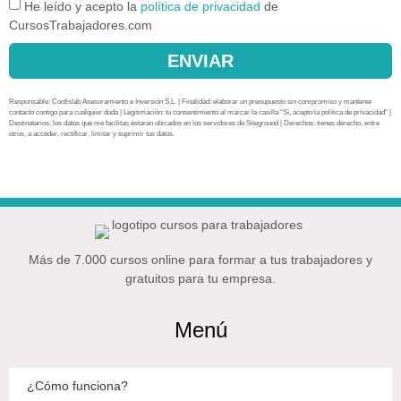
He leído y acepto la
política de privacidad
de
CursosTrabajadores.com
ENVIAR
Responsable: Confislab Asesoramiento e Inversión S.L. | Finalidad: elaborar un presupuesto sin compromiso y mantener
contacto contigo para cualquier duda | Legitimación: tu consentimiento al marcar la casilla “Sí, acepto la política de privacidad” |
Destinatarios: los datos que me facilitas estarán ubicados en los servidores de Siteground | Derechos: tienes derecho, entre
otros, a acceder, rectificar, limitar y suprimir tus datos.
Más de 7.000 cursos online para formar a tus trabajadores y
gratuitos para tu empresa.
Menú
¿Cómo funciona?