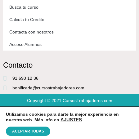
Busca tu curso
Calcula tu Crédito
Contacta con nosotros
Acceso Alumnos
Contacto
91 690 12 36
bonificada@cursostrabajadores.com
Copyright © 2021
CursosTrabajadores.com
Utilizamos cookies para darte la mejor experiencia en
Aviso Legal
|
Política de Privacidad
|
Condiciones de compra
nuestra web. Más info en
AJUSTES
.
ACEPTAR TODAS
Diseño web
por Beeway