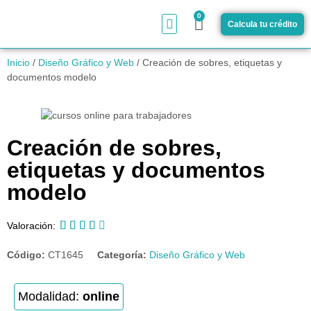
0
Calcula tu crédito
¿Cómo funciona?
Inicio
/
Diseño Gráfico y Web
/ Creación de sobres, etiquetas y
documentos modelo
Creación de sobres,
etiquetas y documentos
modelo





Valoración:
Código:
CT1645
Categoría:
Diseño Gráfico y Web
Modalidad:
online