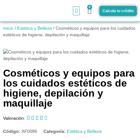
0
Calcula tu crédito
¿Cómo funciona?
Inicio
/
Estética y Belleza
/ Cosméticos y equipos para los cuidados
estéticos de higiene, depilación y maquillaje
Cosméticos y equipos para
los cuidados estéticos de
higiene, depilación y
maquillaje





Valoración:
Código:
AF0086
Categoría:
Estética y Belleza