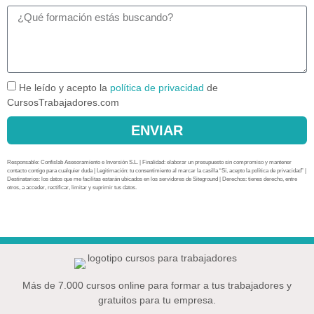
He leído y acepto la
política de privacidad
de
CursosTrabajadores.com
ENVIAR
Responsable: Confislab Asesoramiento e Inversión S.L. | Finalidad: elaborar un presupuesto sin compromiso y mantener
contacto contigo para cualquier duda | Legitimación: tu consentimiento al marcar la casilla “Sí, acepto la política de privacidad” |
Destinatarios: los datos que me facilitas estarán ubicados en los servidores de Siteground | Derechos: tienes derecho, entre
otros, a acceder, rectificar, limitar y suprimir tus datos.
Más de 7.000 cursos online para formar a tus trabajadores y
gratuitos para tu empresa.