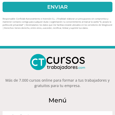
ENVIAR
Responsable: Confislab Asesoramiento e Inversión S.L. | Finalidad: elaborar un presupuesto sin compromiso y
mantener contacto contigo para cualquier duda | Legitimación: tu consentimiento al marcar la casilla “Sí, acepto la
política de privacidad” | Destinatarios: los datos que me facilitas estarán ubicados en los servidores de Siteground
| Derechos: tienes derecho, entre otros, a acceder, rectificar, limitar y suprimir tus datos.
Más de 7.000 cursos online para formar a tus trabajadores y
gratuitos para tu empresa.
Menú