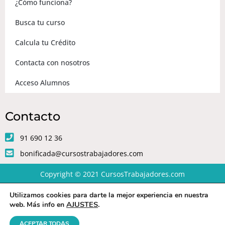
¿Cómo funciona?
Busca tu curso
Calcula tu Crédito
Contacta con nosotros
Acceso Alumnos
Contacto
91 690 12 36
bonificada@cursostrabajadores.com
Copyright © 2021
CursosTrabajadores.com
Utilizamos cookies para darte la mejor experiencia en nuestra
Aviso Legal
|
Política de Privacidad
|
Condiciones de compra
AJUSTES
.
web. Más info en
ACEPTAR TODAS